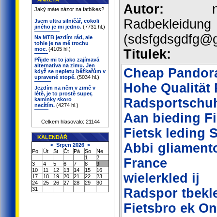
Autor:
nere
Jaký máte názor na fatbikes?
Radbekleidung
Jsem ultra silničář, cokoli
jiného je mi jedno.
(7731 hl.)
(sdsfgdsgdfg@g
Na MTB jezdím rád, ale
tohle je na mě trochu
moc.
(4105 hl.)
Titulek:
Přijde mi to jako zajímavá
alternativa na zimu. Jen
Cheap Pandora
když se nepletu běžkařům v
upravené stopě.
(5034 hl.)
Hohe Qualität
Jezdím na něm v zimě v
létě, je to prostě super,
Radsportschu
kamínky skoro
necítím.
(4274 hl.)
Aan bieding F
Celkem hlasovalo: 21144
Fietsk leding 
KALENDÁŘ
Abbi gliament
<
Srpen 2026
>
Po
Út
St
Čt
Pá
So
Ne
1
2
France
3
4
5
6
7
8
9
10
11
12
13
14
15
16
wielerkled ij
17
18
19
20
21
22
23
24
25
26
27
28
29
30
31
Radspor tbekl
Fietsbro ek On