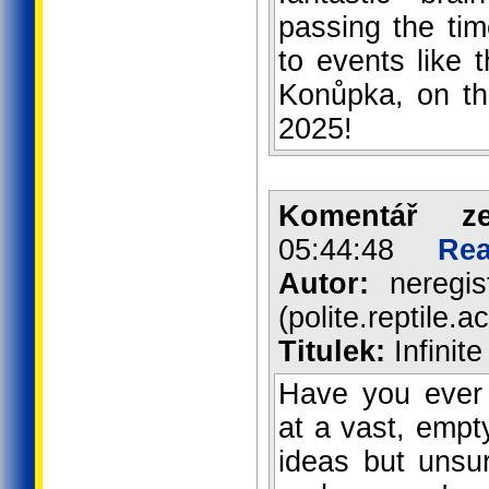
passing the ti
to events like 
Konůpka, on th
2025!
Komentář z
05:44:48
Rea
Autor:
neregist
(polite.reptile.
Titulek:
Infinite
Have you ever 
at a vast, empt
ideas but unsu