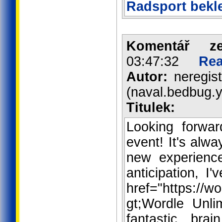
Radsport bekl
Komentář z
03:47:32
Rea
Autor:
neregist
(naval.bedbug.y
Titulek:
Looking forwa
event! It's alwa
new experienc
anticipation, 
href="https://w
gt;Wordle Unlim
fantastic brai