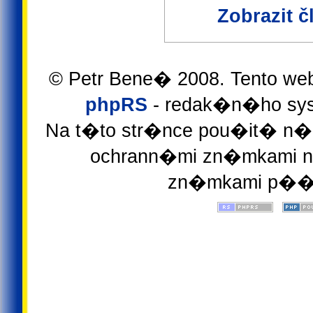
Zobrazit 
© Petr Bene� 2008. Tento we
phpRS
- redak�n�ho sys
Na t�to str�nce pou�it� n�z
ochrann�mi zn�mkami ne
zn�mkami p��