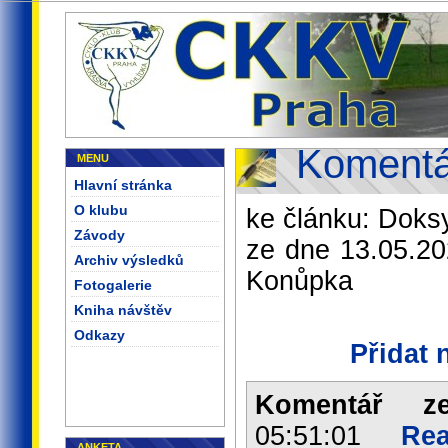
Komentá
MENU
Hlavní stránka
O klubu
ke článku: Doks
Závody
ze dne 13.05.20
Archiv výsledků
Konůpka
Fotogalerie
Kniha návštěv
Odkazy
Přidat 
Komentář z
05:51:01
Rea
ANKETA