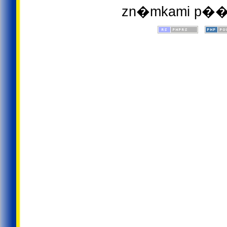
zn�mkami p��