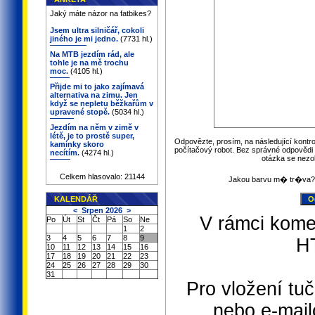
Jaký máte názor na fatbikes?
Jsem ultra silničář, cokoli
jiného je mi jedno.
(7731 hl.)
Na MTB jezdím rád, ale
tohle je na mě trochu
moc.
(4105 hl.)
Přijde mi to jako zajímavá
alternativa na zimu. Jen
když se nepletu běžkařům v
upravené stopě.
(5034 hl.)
Jezdím na něm v zimě v
létě, je to prostě super,
Odpovězte, prosím, na následující kontro
kamínky skoro
počítačový robot. Bez správné odpovědi 
necítím.
(4274 hl.)
otázka se nezo
Celkem hlasovalo: 21144
Jakou barvu m� tr�va?
KALENDÁŘ
<
Srpen 2026
>
V rámci kome
Po
Út
St
Čt
Pá
So
Ne
1
2
3
4
5
6
7
8
9
H
10
11
12
13
14
15
16
17
18
19
20
21
22
23
24
25
26
27
28
29
30
31
Pro vložení tuč
nebo e-mail