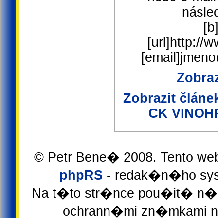
násled
[b
[url]http://
[email]jmen
Zobraz
Zobrazit člán
CK VINOH
© Petr Bene� 2008. Tento we
phpRS
- redak�n�ho sys
Na t�to str�nce pou�it� n�z
ochrann�mi zn�mkami ne