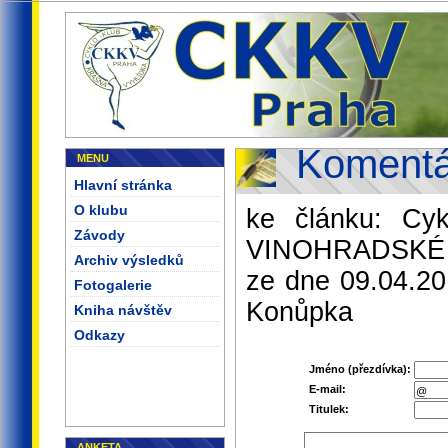
Komentá
MENU
Hlavní stránka
O klubu
ke článku: Cy
Závody
VINOHRADSKÉ
Archiv výsledků
ze dne 09.04.20
Fotogalerie
Konůpka
Kniha návštěv
Odkazy
Jméno (přezdívka):
E-mail:
Titulek:
ANKETA