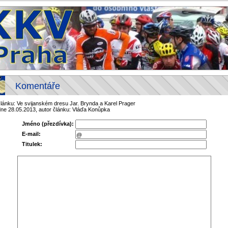
Komentáře
článku: Ve svijanském dresu Jar. Brynda a Karel Prager
dne 28.05.2013, autor článku: Vláďa Konůpka
Jméno (přezdívka):
E-mail:
Titulek: