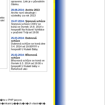
opraveno. Link je v původním
článku.
28.08.2014:
Archiv 2013
Archiv nyní obsahuje i
výsledky za rok 2013
nebo
olní
15.07.2014:
Srpnová schůze
Srpnová schůze CKKV se
koná ve čtvrtek 14.8. 2014 v
hospodě Na Krásné Vyhlídce
v pražské Tróji od 19:00
25.03.2014:
Dubnová
schůze
Dubnová schůze se koná dne
3.4. 2014 od 19:00!!!!!!! v
hospodě U Kulaté Báby.
25.02.2014:
Březnová
schůze
Březnová schůze se koná ve
čtvrtek 6.3. 2014 od 19:00 v
hospodě U Kulaté báby v
Řehořově ulici
ho v PHP jazyce.
mi zn�mkami p��slu�n�ch vlastn�k�.