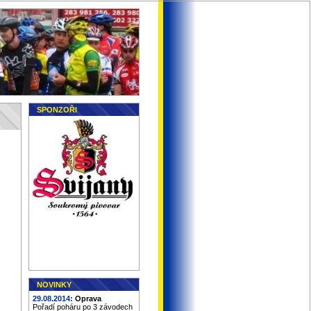
SPONZOŘI
NOVINKY
29.08.2014:
Oprava
Pořadí poháru po 3 závodech