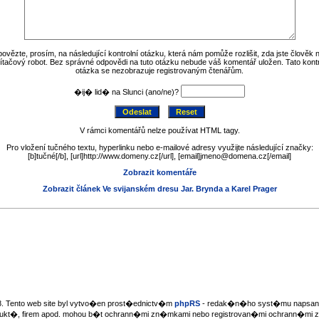
ovězte, prosím, na následující kontrolní otázku, která nám pomůže rozlišit, zda jste člověk 
ítačový robot. Bez správné odpovědi na tuto otázku nebude váš komentář uložen. Tato kontr
otázka se nezobrazuje registrovaným čtenářům.
�ij� lid� na Slunci (ano/ne)?
V rámci komentářů nelze používat HTML tagy.
Pro vložení tučného textu, hyperlinku nebo e-mailové adresy využijte následující značky:
[b]tučné[/b], [url]http://www.domeny.cz[/url], [email]jmeno@domena.cz[/email]
Zobrazit komentáře
Zobrazit článek Ve svijanském dresu Jar. Brynda a Karel Prager
. Tento web site byl vytvo�en prost�ednictv�m
phpRS
- redak�n�ho syst�mu napsan�
dukt�, firem apod. mohou b�t ochrann�mi zn�mkami nebo registrovan�mi ochrann�