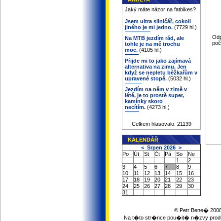
Jaký máte názor na fatbikes?
Jsem ultra silničář, cokoli
jiného je mi jedno.
(7729 hl.)
Odp
Na MTB jezdím rád, ale
poč
tohle je na mě trochu
moc.
(4105 hl.)
Přijde mi to jako zajímavá
alternativa na zimu. Jen
když se nepletu běžkařům v
upravené stopě.
(5032 hl.)
Jezdím na něm v zimě v
létě, je to prostě super,
kamínky skoro
necítím.
(4273 hl.)
Celkem hlasovalo: 21139
KALENDÁŘ
<
Srpen 2026
>
Po
Út
St
Čt
Pá
So
Ne
1
2
3
4
5
6
7
8
9
10
11
12
13
14
15
16
17
18
19
20
21
22
23
24
25
26
27
28
29
30
31
© Petr Bene� 2008
Na t�to str�nce pou�it� n�zvy pro