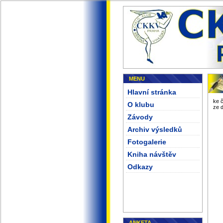
MENU
Hlavní stránka
ke 
O klubu
ze 
Závody
Archiv výsledků
Fotogalerie
Kniha návštěv
Odkazy
ANKETA