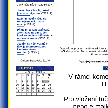
Jaký máte názor na fatbikes?
Jsem ultra silničář, cokoli
jiného je mi jedno.
(7729 hl.)
Na MTB jezdím rád, ale
tohle je na mě trochu
moc.
(4105 hl.)
Přijde mi to jako zajímavá
alternativa na zimu. Jen
když se nepletu běžkařům v
upravené stopě.
(5033 hl.)
Jezdím na něm v zimě v
létě, je to prostě super,
Odpovězte, prosím, na následující kontro
kamínky skoro
počítačový robot. Bez správné odpovědi 
necítím.
(4273 hl.)
otázka se nezo
Celkem hlasovalo: 21140
Vypo��tejte n�sleduj�
KALENDÁŘ
<
Srpen 2026
>
V rámci kome
Po
Út
St
Čt
Pá
So
Ne
1
2
3
4
5
6
7
8
9
H
10
11
12
13
14
15
16
17
18
19
20
21
22
23
24
25
26
27
28
29
30
31
Pro vložení tuč
nebo e-mail