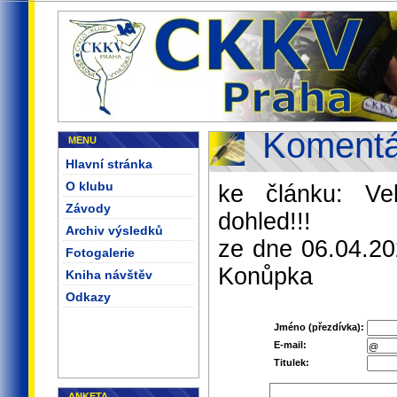
Komentá
MENU
Hlavní stránka
O klubu
ke článku: V
Závody
dohled!!!
Archiv výsledků
ze dne 06.04.20
Fotogalerie
Konůpka
Kniha návštěv
Odkazy
Jméno (přezdívka):
E-mail:
Titulek:
ANKETA