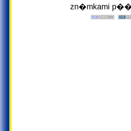
zn�mkami p��