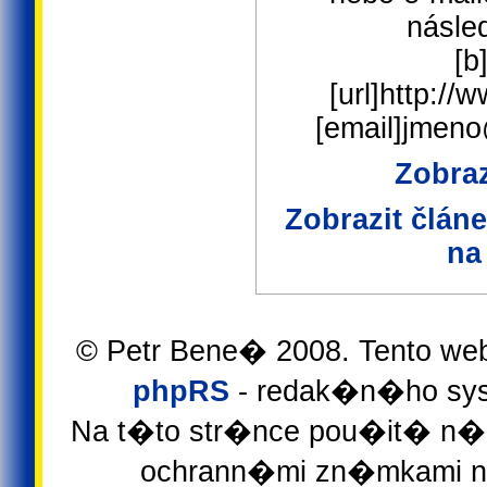
násled
[b
[url]http://
[email]jmen
Zobraz
Zobrazit člán
na
© Petr Bene� 2008. Tento we
phpRS
- redak�n�ho sys
Na t�to str�nce pou�it� n�z
ochrann�mi zn�mkami ne