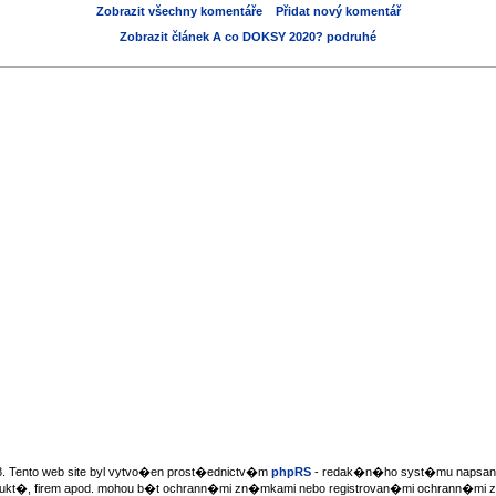
Zobrazit všechny komentáře
Přidat nový komentář
Zobrazit článek A co DOKSY 2020? podruhé
. Tento web site byl vytvo�en prost�ednictv�m
phpRS
- redak�n�ho syst�mu napsan�
dukt�, firem apod. mohou b�t ochrann�mi zn�mkami nebo registrovan�mi ochrann�