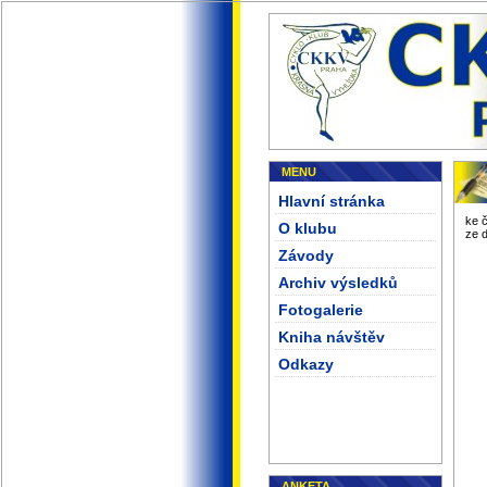
MENU
Hlavní stránka
ke 
O klubu
ze 
Závody
Archiv výsledků
Fotogalerie
Kniha návštěv
Odkazy
ANKETA