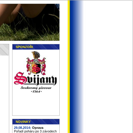
SPONZOŘI
NOVINKY
29.08.2014:
Oprava
Pořadí poháru po 3 závodech