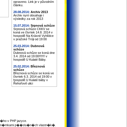
opraveno. Link je v původním
článku.
28.08.2014:
Archiv 2013
Archiv nyní obsahuje i
výsledky za rok 2013
15.07.2014:
Srpnová schůze
Srpnová schůze CKKV se
koná ve čtvrtek 14.8. 2014 v
hospodě Na Krásné Vyhlídce
v pražské Tróji od 19:00
25.03.2014:
Dubnová
schůze
Dubnová schůze se koná dne
3.4. 2014 od 19:00!!!!!!! v
hospodě U Kulaté Báby.
25.02.2014:
Březnová
schůze
Březnová schůze se koná ve
čtvrtek 6.3. 2014 od 19:00 v
hospodě U Kulaté báby v
Řehořově ulici
ho v PHP jazyce.
mi zn�mkami p��slu�n�ch vlastn�k�.