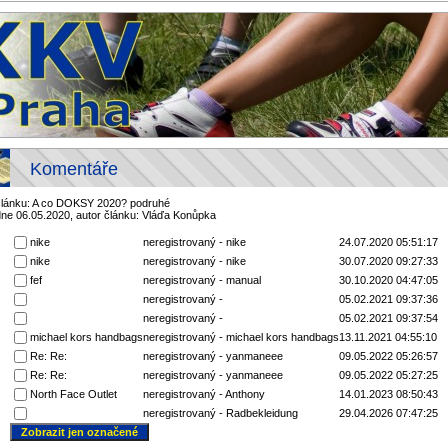
Komentáře
článku: A co DOKSY 2020? podruhé
dne 06.05.2020, autor článku: Vláďa Konůpka
nike
neregistrovaný - nike
24.07.2020 05:51:17
nike
neregistrovaný - nike
30.07.2020 09:27:33
fef
neregistrovaný - manual
30.10.2020 04:47:05
neregistrovaný -
05.02.2021 09:37:36
neregistrovaný -
05.02.2021 09:37:54
michael kors handbags
neregistrovaný - michael kors handbags
13.11.2021 04:55:10
Re: Re:
neregistrovaný - yanmaneee
09.05.2022 05:26:57
Re: Re:
neregistrovaný - yanmaneee
09.05.2022 05:27:25
North Face Outlet
neregistrovaný - Anthony
14.01.2023 08:50:43
neregistrovaný - Radbekleidung
29.04.2026 07:47:25