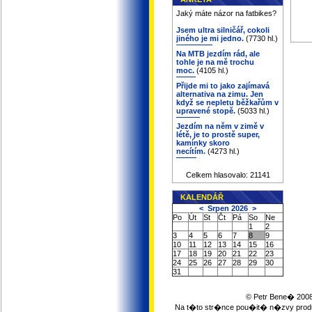
Jaký máte názor na fatbikes?
Jsem ultra silničář, cokoli
jiného je mi jedno.
(7730 hl.)
Na MTB jezdím rád, ale
tohle je na mě trochu
moc.
(4105 hl.)
Přijde mi to jako zajímavá
alternativa na zimu. Jen
když se nepletu běžkařům v
upravené stopě.
(5033 hl.)
Jezdím na něm v zimě v
létě, je to prostě super,
kamínky skoro
necítím.
(4273 hl.)
Celkem hlasovalo: 21141
KALENDÁŘ
<
Srpen 2026
>
Po
Út
St
Čt
Pá
So
Ne
1
2
3
4
5
6
7
8
9
10
11
12
13
14
15
16
17
18
19
20
21
22
23
24
25
26
27
28
29
30
31
© Petr Bene� 2008
Na t�to str�nce pou�it� n�zvy pro