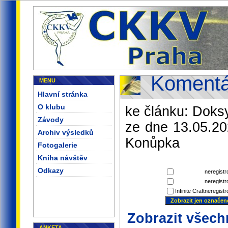
Komentá
MENU
Hlavní stránka
O klubu
ke článku: Doks
Závody
ze dne 13.05.20
Archiv výsledků
Konůpka
Fotogalerie
Kniha návštěv
Odkazy
neregist
neregistr
Infinite Craft
neregistr
Zobrazit všec
ANKETA