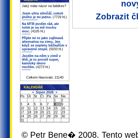
nov
Jaký máte názor na fatbikes?
Jsem ultra silničář, cokoli
Zobrazit 
jiného je mi jedno.
(7729 hl.)
Na MTB jezdím rád, ale
tohle je na mě trochu
moc.
(4105 hl.)
Přijde mi to jako zajímavá
alternativa na zimu. Jen
když se nepletu běžkařům v
upravené stopě.
(5033 hl.)
Jezdím na něm v zimě v
létě, je to prostě super,
kamínky skoro
necítím.
(4273 hl.)
Celkem hlasovalo: 21140
KALENDÁŘ
<
Srpen 2026
>
Po
Út
St
Čt
Pá
So
Ne
1
2
3
4
5
6
7
8
9
10
11
12
13
14
15
16
17
18
19
20
21
22
23
24
25
26
27
28
29
30
31
© Petr Bene� 2008. Tento we