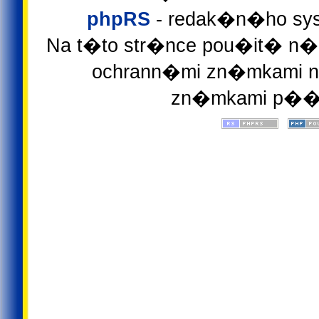
phpRS
- redak�n�ho sys
Na t�to str�nce pou�it� n�z
ochrann�mi zn�mkami ne
zn�mkami p��