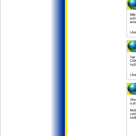
Milý
pod
amat
| Au
Tak
CKK
vyj
| Au
Vše
a a
Mot
cykl
sedl