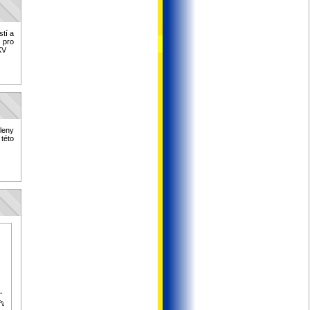
stí a
 pro
KV
leny
této