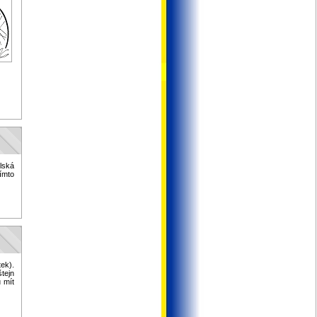
lská
Tímto
ek).
štejn
 mít