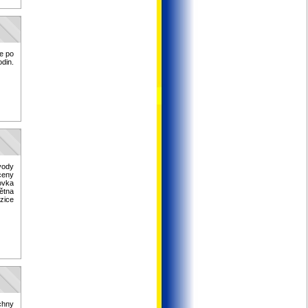
ce po
odin.
vody
ceny
ovka
větna
zice
chny