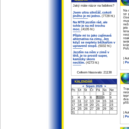
Jaký máte názor na fatbikes?
Na o
Jsem ultra silničář, cokoli
se 
jiného je mi jedno.
(7728 hl.)
čís
mus
Na MTB jezdím rád, ale
než
tohle je na mě trochu
jel
moc.
(4105 hl.)
tera
res
Přijde mi to jako zajímavá
rea
alternativa na zimu. Jen
ten
když se nepletu běžkařům v
krás
upravené stopě.
(5032 hl.)
Poř
Jezdím na něm v zimě v
létě, je to prostě super,
| Au
kamínky skoro
|
Po
necítím.
(4273 hl.)
Celkem hlasovalo: 21138
KALENDÁŘ
<
Srpen 2026
>
Trad
Po
Út
St
Čt
Pá
So
Ne
neú
1
2
tep
3
4
5
6
7
8
9
dva
10
11
12
13
14
15
16
příš
17
18
19
20
21
22
23
24
25
26
27
28
29
30
31
| Au
|
Po