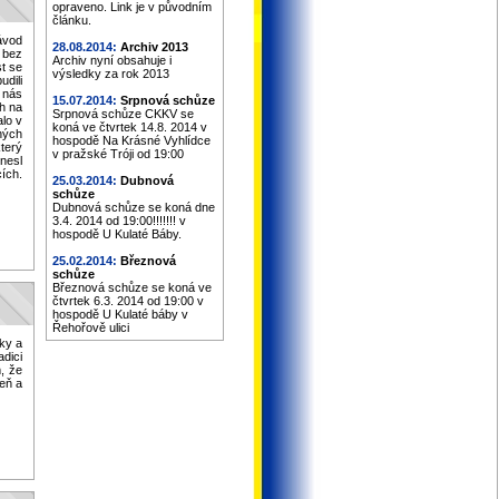
opraveno. Link je v původním
článku.
závod
28.08.2014:
Archiv 2013
 bez
Archiv nyní obsahuje i
t se
výsledky za rok 2013
dili
 nás
15.07.2014:
Srpnová schůze
h na
Srpnová schůze CKKV se
alo v
koná ve čtvrtek 14.8. 2014 v
ných
hospodě Na Krásné Vyhlídce
terý
v pražské Tróji od 19:00
nesl
cích.
25.03.2014:
Dubnová
schůze
Dubnová schůze se koná dne
3.4. 2014 od 19:00!!!!!!! v
hospodě U Kulaté Báby.
25.02.2014:
Březnová
schůze
Březnová schůze se koná ve
čtvrtek 6.3. 2014 od 19:00 v
hospodě U Kulaté báby v
Řehořově ulici
rky a
dici
, že
eň a