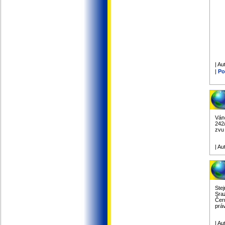
| Au
|
Po
Ván
242/
zvu
| Au
Ste
Sraz
Čer
prá
| Au