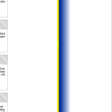
této
lská
ejen
 Sraz
tejn
 mít
od -
obby