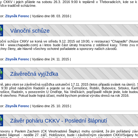
ny CKKV i jejich přátele na sobotu 26.3. 2016 9:00 k teplárně v Třeboradicích, kde se k 
ížďce tradičně scházíme.
tor:
Zbyněk Ferenc
| Vydáno dne 08. 03. 2016 |
Vánoční schůze
oční schůze CKKV se koná ve středu 9.12. 2015 od 19:00, v restauraci "Chapadlo" (Nuse
/44 - www.chapadlo.com) a i letos bude část útraty hrazena z oddílové kasy. Tímto zvu n
chny členy, ale hlavně všechny ochotné pořadatele a sponzory našich závodů.
tor:
Zbyněk Ferenc
| Vydáno dne 24. 11. 2015 |
Závěrečná vyjížďka
ně, jako vloni se závěrečná vyjížďka uskuteční 17.11. 2015 (letos připadá svátek na úterý).
v 9:30 před nádražím Radotín a pojede se na Černošice, Roblín, Bubovice, Srbsko, Karlš
nošice, Radotín, s posezením U Ondřeje, Na Viničkách, popřípadě někde jinde, kde budou
vě otevřeno. Pokud bude hojná účast, mohli bychom probrat výrobu dresů na rok 2016.
tor:
Zbyněk Ferenc
| Vydáno dne 25. 10. 2015 |
Závěr poháru CKKV - Poslední šlápnutí
hovoru s Pavlem Zachem (CK Vinohradské Šlapky) mohu oznámit, že jím pořádaný záv
lední šlápnutí - neděle 27. září, Hobšovice, bude i závěrečným závodem CKKV/Svijany h