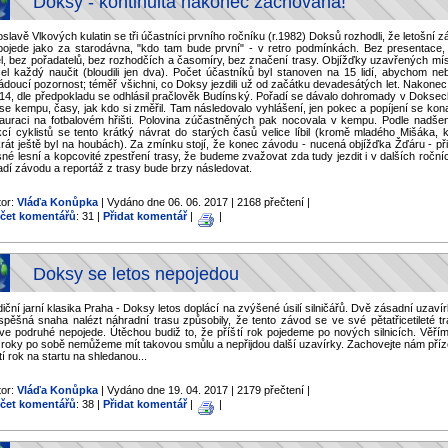
Doksy - kontinuita nakonec zachována!
slavě Vlkových kulatin se tři účastníci prvního ročníku (r.1982) Doksů rozhodli, že letošní 
pojede jako za starodávna, "kdo tam bude první" - v retro podmínkách. Bez presentace,
el, bez pořadatelů, bez rozhodčích a časomíry, bez značení trasy. Objížďky uzavřených mís
el každý naučit (bloudili jen dva). Počet účastníků byl stanoven na 15 lidí, abychom nebu
ádoucí pozornost; téměř všichni, co Doksy jezdili už od začátku devadesátých let. Nakonec
o 14, dle předpokladu se odhlásil pračlověk Budínský. Pořadí se dávalo dohromady v Doksec
se kempu, časy, jak kdo si změřil. Tam následovalo vyhlášení, jen pokec a popíjení se kon
tauraci na fotbalovém hřišti. Polovina zúčastněných pak nocovala v kempu. Podle nadše
kcí cyklistů se tento krátký návrat do starých časů velice líbil (kromě mladého Mišáka, k
krát ještě byl na houbách). Za zmínku stojí, že konec závodu - nucená objížďka Žďáru - při
né lesní a kopcovité zpestření trasy, že budeme zvažovat zda tudy jezdit i v dalších roční
adí závodu a reportáž z trasy bude brzy následovat.
tor:
Vláďa Konůpka
| Vydáno dne 06. 06. 2017 | 2168 přečtení |
čet komentářů
: 31 |
Přidat komentář
|
|
Doksy se letos nepojedou
iční jarní klasika Praha - Doksy letos doplácí na zvýšené úsilí silničářů. Dvě zásadní uzaví
spěšná snaha nalézt náhradní trasu způsobily, že tento závod se ve své pětatřicetileté tra
rve podruhé nepojede. Útěchou budiž to, že příští rok pojedeme po nových silnicích. Věřím
 roky po sobě nemůžeme mít takovou smůlu a nepřijdou další uzavírky. Zachovejte nám příz
tí rok na startu na shledanou...
tor:
Vláďa Konůpka
| Vydáno dne 19. 04. 2017 | 2179 přečtení |
čet komentářů
: 38 |
Přidat komentář
|
|