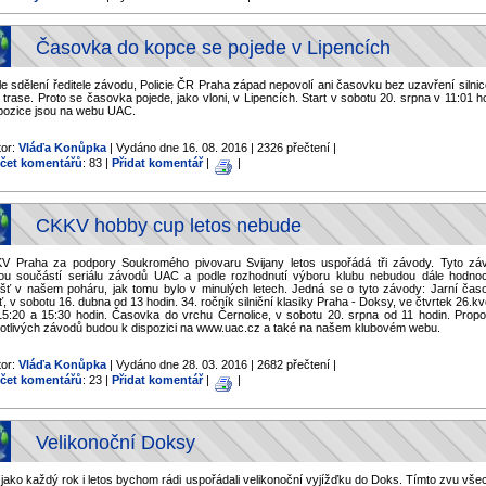
Časovka do kopce se pojede v Lipencích
e sdělení ředitele závodu, Policie ČR Praha západ nepovolí ani časovku bez uzavření silni
 trase. Proto se časovka pojede, jako vloni, v Lipencích. Start v sobotu 20. srpna v 11:01 h
pozice jsou na webu UAC.
tor:
Vláďa Konůpka
| Vydáno dne 16. 08. 2016 | 2326 přečtení |
čet komentářů
: 83 |
Přidat komentář
|
|
CKKV hobby cup letos nebude
V Praha za podpory Soukromého pivovaru Svijany letos uspořádá tři závody. Tyto zá
ou součástí seriálu závodů UAC a podle rozhodnutí výboru klubu nebudou dále hodno
ášť v našem poháru, jak tomu bylo v minulých letech. Jedná se o tyto závody: Jarní čas
, v sobotu 16. dubna od 13 hodin. 34. ročník silniční klasiky Praha - Doksy, ve čtvrtek 26.k
15:20 a 15:30 hodin. Časovka do vrchu Černolice, v sobotu 20. srpna od 11 hodin. Propo
notlivých závodů budou k dispozici na www.uac.cz a také na našem klubovém webu.
tor:
Vláďa Konůpka
| Vydáno dne 28. 03. 2016 | 2682 přečtení |
čet komentářů
: 23 |
Přidat komentář
|
|
Velikonoční Doksy
 jako každý rok i letos bychom rádi uspořádali velikonoční vyjížďku do Doks. Tímto zvu vše