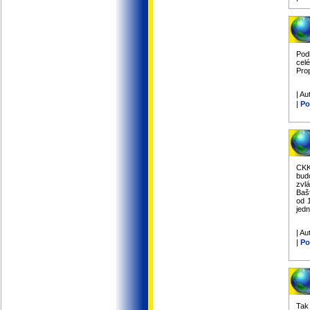
Podl
celé
Pro
| Au
|
Po
CKK
bud
zvl
Bašť
od 
jed
| Au
|
Po
Tak