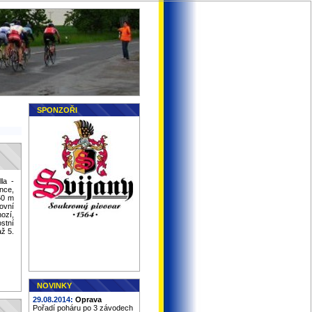
SPONZOŘI
la -
nce,
 50 m
ovní
ozí,
stní
až 5.
NOVINKY
29.08.2014:
Oprava
Pořadí poháru po 3 závodech