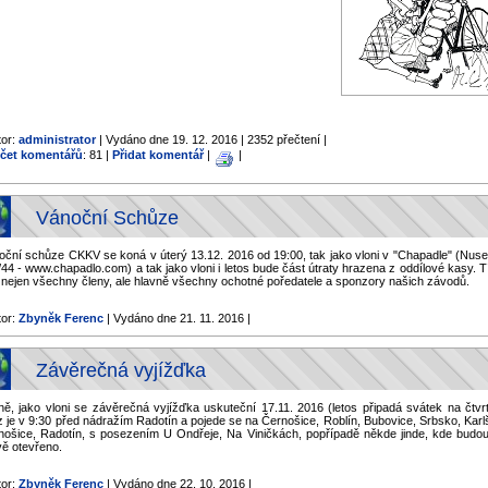
tor:
administrator
| Vydáno dne 19. 12. 2016 | 2352 přečtení |
čet komentářů
: 81 |
Přidat komentář
|
|
Vánoční Schůze
oční schůze CKKV se koná v úterý 13.12. 2016 od 19:00, tak jako vloni v "Chapadle" (Nuse
44 - www.chapadlo.com) a tak jako vloni i letos bude část útraty hrazena z oddílové kasy. 
 nejen všechny členy, ale hlavně všechny ochotné poředatele a sponzory našich závodů.
tor:
Zbyněk Ferenc
| Vydáno dne 21. 11. 2016 |
Závěrečná vyjížďka
jně, jako vloni se závěrečná vyjížďka uskuteční 17.11. 2016 (letos připadá svátek na čtvrt
 je v 9:30 před nádražím Radotín a pojede se na Černošice, Roblín, Bubovice, Srbsko, Karl
nošice, Radotín, s posezením U Ondřeje, Na Viničkách, popřípadě někde jinde, kde budou
vě otevřeno.
tor:
Zbyněk Ferenc
| Vydáno dne 22. 10. 2016 |