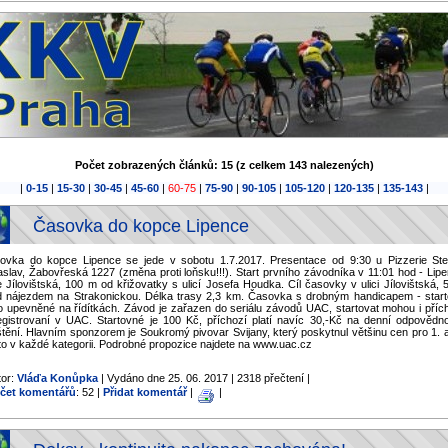
Počet zobrazených článků: 15 (z celkem 143 nalezených)
|
0-15
|
15-30
|
30-45
|
45-60
|
60-75
|
75-90
|
90-105
|
105-120
|
120-135
|
135-143
|
Časovka do kopce Lipence
ovka do kopce Lipence se jede v sobotu 1.7.2017. Presentace od 9:30 u Pizzerie Stel
aslav, Žabovřeská 1227 (změna proti loňsku!!!). Start prvního závodníka v 11:01 hod - Lipe
e Jílovištská, 100 m od křižovatky s ulicí Josefa Houdka. Cíl časovky v ulici Jílovištská,
d nájezdem na Strakonickou. Délka trasy 2,3 km. Časovka s drobným handicapem - start
lo upevněné na řídítkách. Závod je zařazen do seriálu závodů UAC, startovat mohou i přích
egistrovaní v UAC. Startovné je 100 Kč, příchozí platí navíc 30,-Kč na denní odpovědno
štění. Hlavním sponzorem je Soukromý pivovar Svijany, který poskytnul většinu cen pro 1. 
to v každé kategorii. Podrobné propozice najdete na www.uac.cz
tor:
Vláďa Konůpka
| Vydáno dne 25. 06. 2017 | 2318 přečtení |
čet komentářů
: 52 |
Přidat komentář
|
|