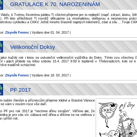
GRATULACE K 70. NAROZENINÁM
 Vláďo, k Tvému životnímu jubileu Ti všichni přejeme jen to nejlepší (např. zdraví, lásku, ště
.). Při této příležitosti Ti rovněž děkujeme za mnohaletou, obětavou a neúnavnou práci
érskou cyklistiku a CKKV. Ještě mnoho šťastně najetých kilometrů, zdar a sílu ... Tvoje CK
tor:
Zbyněk Ferenc
| Vydáno dne 01. 04. 2017 |
Velikonoční Doksy
 jako každý rok i letos se uskuteční velikonoční vyjížďka do Doks. Tímto zvu všechny č
V i jejich přátele na bílou sobotu 15.4. 2017 9:00 k teplárně v Třeboradicích, kde se k 
ížďce tradičně scházíme.
tor:
Zbyněk Ferenc
| Vydáno dne 18. 03. 2017 |
PF 2017
m našim členům a příznivcům přejeme klidné a šťastné Vánoce
ť se vám v novém roce vše daří.
to PF pro rok 2017 je "nechme dřinu strojům". Věříme ale, že
istika je pro vás víc zábava než dřina a těšíme se na viděnou v
e i příští rok.