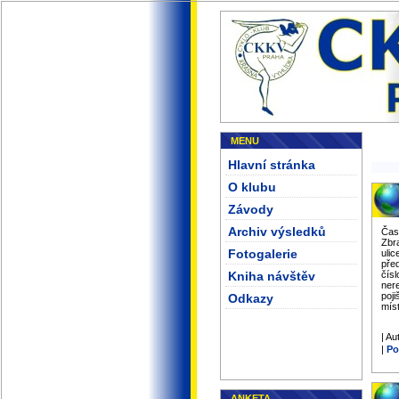
MENU
Hlavní stránka
O klubu
Závody
Archiv výsledků
Čas
Zbr
Fotogalerie
ulic
pře
Kniha návštěv
čís
ner
poji
Odkazy
mís
| Au
|
Po
ANKETA