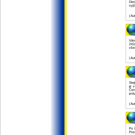
čle
vyj
| Au
Ván
242
vše
| Au
Stej
je 
Čer
prá
| Au
Po 
Pos