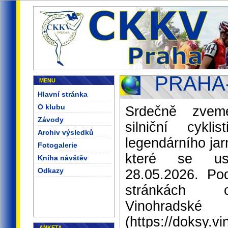
PRAHA
MENU
Hlavní stránka
O klubu
Srdečně zvem
Závody
silniční cykl
Archiv výsledků
legendárního jar
Fotogalerie
které se usk
Kniha návštěv
Odkazy
28.05.2026. Po
stránkách cy
Vinohra
(https://doksy.v
ANKETA