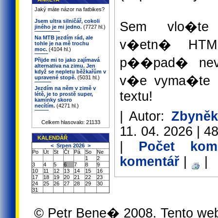
Jaký máte názor na fatbikes?
Jsem ultra silničář, cokoli
Sem vlo�te
jiného je mi jedno.
(7727 hl.)
Na MTB jezdím rád, ale
v�etn� HTM
tohle je na mě trochu
moc.
(4104 hl.)
p��pad� nev
Přijde mi to jako zajímavá
alternativa na zimu. Jen
když se nepletu běžkařům v
v�e vyma�te -
upravené stopě.
(5031 hl.)
Jezdím na něm v zimě v
textu!
létě, je to prostě super,
kamínky skoro
necítím.
(4271 hl.)
| Autor:
Zbyněk
Celkem hlasovalo: 21133
11. 04. 2026 | 48
KALENDÁŘ
|
Počet kom
<
Srpen 2026
>
Po
Út
St
Čt
Pá
So
Ne
komentář
|
|
1
2
3
4
5
6
7
8
9
10
11
12
13
14
15
16
17
18
19
20
21
22
23
24
25
26
27
28
29
30
31
© Petr Bene� 2008. Tento we