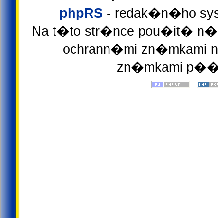
phpRS
- redak�n�ho sys
Na t�to str�nce pou�it� n�z
ochrann�mi zn�mkami ne
zn�mkami p��