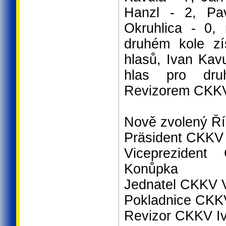
Hanzl - 2, Pav
Okruhlica - 0,
druhém kole zí
hlasů, Ivan Kav
hlas pro dru
Revizorem CKKV
Nově zvolený Ří
Präsident CKKV
Vicepreziden
Konůpka
Jednatel CKKV V
Pokladnice CKKV
Revizor CKKV I