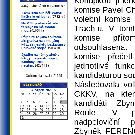
Konůpkou jmeno
Jaký máte názor na fatbikes?
komise Pavel Chy
Jsem ultra silničář, cokoli
jiného je mi jedno.
(7732 hl.)
volební komise
Na MTB jezdím rád, ale
Trachtu. V tomt
tohle je na mě trochu
moc.
(4105 hl.)
komise přít
Přijde mi to jako zajímavá
alternativa na zimu. Jen
když se nepletu běžkařům v
odsouhlasena
upravené stopě.
(5034 hl.)
komise přečet
Jezdím na něm v zimě v
létě, je to prostě super,
kamínky skoro
jednotlivé funk
necítím.
(4274 hl.)
kandidaturou souh
Celkem hlasovalo: 21145
Následovala vol
KALENDÁŘ
<
Srpen 2026
>
CKKV, na kter
Po
Út
St
Čt
Pá
So
Ne
1
2
kandidáti. Zby
3
4
5
6
7
8
9
10
11
12
13
14
15
16
17
18
19
20
21
22
23
Roule. V pr
24
25
26
27
28
29
30
31
nadpoloviční 
Zbyněk FERENC