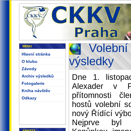
Volební
MENU
Hlavní stránka
výsledky
O klubu
Závody
Dne 1. listop
Archiv výsledků
Fotogalerie
Alexader v 
Kniha návštěv
přítomnosti 
Odkazy
hostů volební sc
nový Řídící výbo
Nejprve byl 
ANKETA