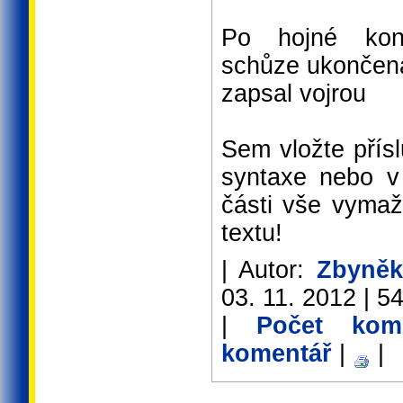
Po hojné kon
schůze ukončen
zapsal vojrou
Sem vložte přís
syntaxe nebo v 
části vše vymaž
textu!
| Autor:
Zbyněk
03. 11. 2012 | 54
|
Počet kom
komentář
|
|