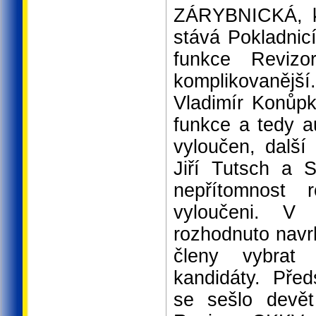
ZÁRYBNICKÁ, kt
stává Pokladnic
funkce Reviz
komplikovanějš
Vladimír Konůpka
funkce a tedy a
vyloučen, další
Jiří Tutsch a S
nepřítomnost 
vyloučeni. V 
rozhodnuto navr
členy vybrat
kandidáty. Pře
se sešlo devět