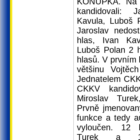
KONŮPKA. Na f
kandidovali: 
Kavula, Luboš 
Jaroslav nedos
hlas, Ivan Kav
Luboš Polan 2 h
hlasů. V prvním 
většinu Vojtě
Jednatelem CKK
CKKV kandidov
Miroslav Turek
Prvně jmenovaný
funkce a tedy a
vyloučen. 12 h
Turek a 1