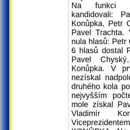
Na funkci V
kandidovali: P
Konůpka, Petr O
Pavel Trachta. 
nula hlasů: Petr
6 hlasů dostal 
Pavel Chyský
Konůpka. V pr
nezískal nadpol
druhého kola pos
nejvyšším poč
mole získal Pa
Vladimír K
Viceprezident