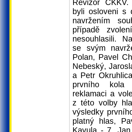
Revizor CKKV. 
byli osloveni 
navržením sou
případě zvolen
nesouhlasili. Na
se svým navrže
Polan, Pavel Ch
Nebeský, Jarosl
a Petr Okruhlic
prvního kola
reklamaci a vol
z této volby h
výsledky prvníh
platný hlas, P
Kavula - 7, Jan